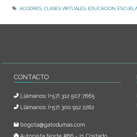
Etiquetas
ACODRES
,
CLASES VIRTUALES
,
EDUCACIÓN
,
ESCUELA
CONTACTO
Llámanos:
(+57) 312 507 7665
Llámanos: (+57) 300 912 2262
bogota@gatodumas.com
Autopista Norte #86 - 21 Costado