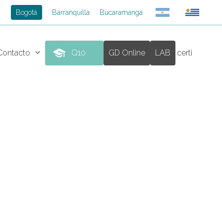
Bogotá
Barranquilla
Bucaramanga
Contacto
Q10
GD Online
LAB
certi