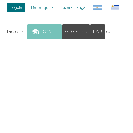
Bogotá
Barranquilla
Bucaramanga
Contacto
Q10
GD Online
LAB
certi