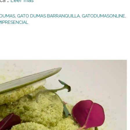
ica …
Leer más
 DUMAS
,
GATO DUMAS BARRANQUILLA
,
GATODUMASONLINE
,
MIPRESENCIAL