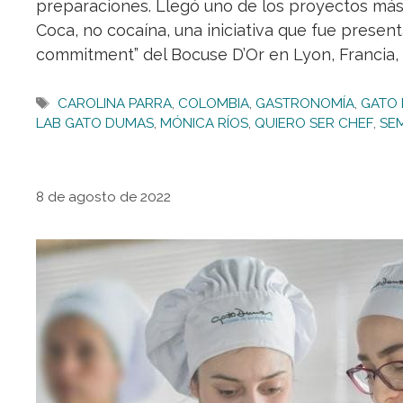
preparaciones. Llegó uno de los proyectos más
Coca, no cocaína, una iniciativa que fue present
commitment” del Bocuse D’Or en Lyon, Francia,
Etiquetas
CAROLINA PARRA
,
COLOMBIA
,
GASTRONOMÍA
,
GATO
LAB GATO DUMAS
,
MÓNICA RÍOS
,
QUIERO SER CHEF
,
SE
8 de agosto de 2022