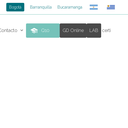
Bogotá
Barranquilla
Bucaramanga
Contacto
Q10
GD Online
LAB
certi