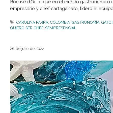
Bocuse d’Or, lo que en el mundo gastronómico eq
empresario y chef cartagenero, lideró el equip
Etiquetas
CAROLINA PARRA
,
COLOMBIA
,
GASTRONOMÍA
,
GATO
QUIERO SER CHEF
,
SEMIPRESENCIAL
26 de julio de 2022