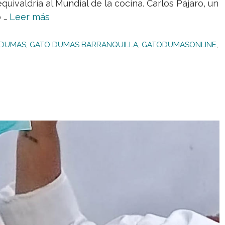
uivaldría al Mundial de la cocina. Carlos Pájaro, un
o …
Leer más
 DUMAS
,
GATO DUMAS BARRANQUILLA
,
GATODUMASONLINE
,