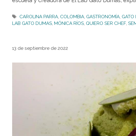
escuela y creadora de El Lab Gato Dumas, expl
Etiquetas
CAROLINA PARRA
,
COLOMBIA
,
GASTRONOMÍA
,
GATO
LAB GATO DUMAS
,
MÓNICA RÍOS
,
QUIERO SER CHEF
,
SE
13 de septiembre de 2022