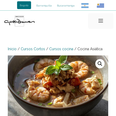
Saltar
Bogotá
Barranquilla
Bucaramanga
al
contenido
Menú
Inicio
/
Cursos Cortos
/
Cursos cocina
/ Cocina Asiática