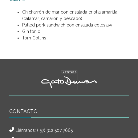
Chicharrón de mar con ensalada criolla amarilla
(calamar, camarón y pescado)
Pulled pork sandwich con ensalada coleslaw
Gin tonic
Tom Collins
CONTACTO
Llámanos:
(+57) 312 507 7665