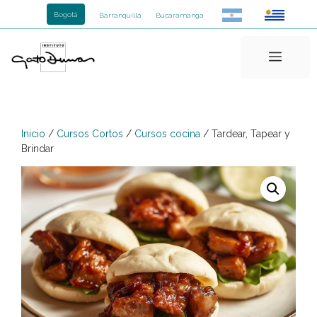
Saltar
Bogotá
Barranquilla
Bucaramanga
al
contenido
Menú
Inicio
/
Cursos Cortos
/
Cursos cocina
/ Tardear, Tapear y
Brindar