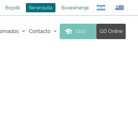
Bogotá
Barranquilla
Bucaramanga
plomados
Contacto
Q10
GD Online