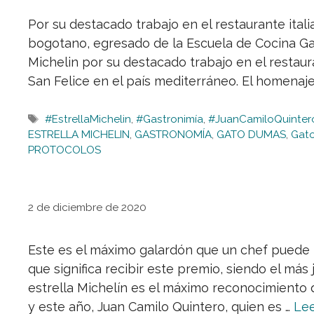
Por su destacado trabajo en el restaurante ital
bogotano, egresado de la Escuela de Cocina Gat
Michelin por su destacado trabajo en el restau
San Felice en el país mediterráneo. El homenaj
Etiquetas
#EstrellaMichelin
,
#Gastronimía
,
#JuanCamiloQuinter
ESTRELLA MICHELIN
,
GASTRONOMÍA
,
GATO DUMAS
,
Gat
PROTOCOLOS
2 de diciembre de 2020
Este es el máximo galardón que un chef puede r
que significa recibir este premio, siendo el más
estrella Michelín es el máximo reconocimiento 
y este año, Juan Camilo Quintero, quien es …
Le