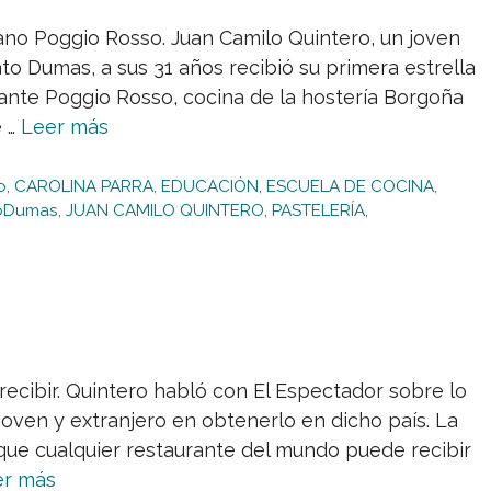
iano Poggio Rosso. Juan Camilo Quintero, un joven
o Dumas, a sus 31 años recibió su primera estrella
rante Poggio Rosso, cocina de la hostería Borgoña
e …
Leer más
o
,
CAROLINA PARRA
,
EDUCACIÓN
,
ESCUELA DE COCINA
,
oDumas
,
JUAN CAMILO QUINTERO
,
PASTELERÍA
,
ecibir. Quintero habló con El Espectador sobre lo
 joven y extranjero en obtenerlo en dicho país. La
que cualquier restaurante del mundo puede recibir
er más