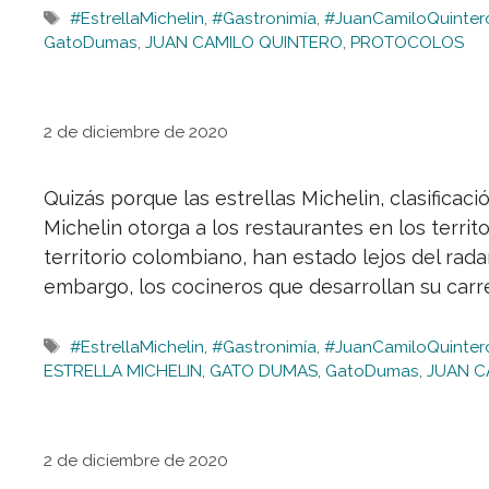
Etiquetas
#EstrellaMichelin
,
#Gastronimía
,
#JuanCamiloQuinter
GatoDumas
,
JUAN CAMILO QUINTERO
,
PROTOCOLOS
2 de diciembre de 2020
Quizás porque las estrellas Michelin, clasifica
Michelin otorga a los restaurantes en los territ
territorio colombiano, han estado lejos del rada
embargo, los cocineros que desarrollan su carr
Etiquetas
#EstrellaMichelin
,
#Gastronimía
,
#JuanCamiloQuinter
ESTRELLA MICHELIN
,
GATO DUMAS
,
GatoDumas
,
JUAN C
2 de diciembre de 2020