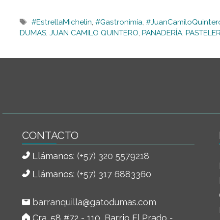
Etiquetas
#EstrellaMichelin
,
#Gastronimía
,
#JuanCamiloQuinter
DUMAS
,
JUAN CAMILO QUINTERO
,
PANADERÍA
,
PASTELER
CONTACTO
Llámanos:
(+57) 320 5579218
Llámanos:
(+57) 317 6883360
barranquilla@gatodumas.com
Cra. 58 #72 - 110, Barrio El Prado -