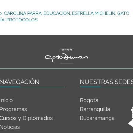
o
,
CAROLINA PARRA
,
EDUCACIÓN
,
ESTRELLA MICHELIN
,
GATO
ÍA
,
PROTOCOLOS
NAVEGACIÓN
NUESTRAS SEDE
Inicio
Bogotá
Programas
Barranquilla
Cursos y Diplomados
Bucaramanga
Noticias