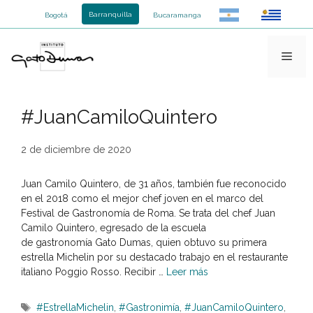
Saltar
Barranquilla
Bogotá
Bucaramanga
al
contenido
Men
#JuanCamiloQuintero
2 de diciembre de 2020
Juan Camilo Quintero, de 31 años, también fue reconocido
en el 2018 como el mejor chef joven en el marco del
Festival de Gastronomía de Roma. Se trata del chef Juan
Camilo Quintero, egresado de la escuela
de gastronomía Gato Dumas, quien obtuvo su primera
estrella Michelin por su destacado trabajo en el restaurante
italiano Poggio Rosso. Recibir …
Leer más
Etiquetas
#EstrellaMichelin
,
#Gastronimía
,
#JuanCamiloQuintero
,