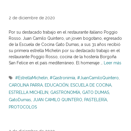
2 de diciembre de 2020
Por su destacado trabajo en el restaurante italiano Poggio
Rosso. Juan Camilo Quintero, un joven bogotano, egresado
de la Escuela de Cocina Gato Dumas, a sus 31 años recibió
su primera estrella Michelin por su destacado trabajo en el
restaurante Poggio Rosso, cocina de la hostería Borgoña
San Felice en el país mediterráneo. El homenaje …
Leer más
Etiquetas
#EstrellaMichelin
,
#Gastronimía
,
#JuanCamiloQuintero
,
CAROLINA PARRA
,
EDUCACIÓN
,
ESCUELA DE COCINA
,
ESTRELLA MICHELIN
,
GASTRONOMÍA
,
GATO DUMAS
,
GatoDumas
,
JUAN CAMILO QUINTERO
,
PASTELERÍA
,
PROTOCOLOS