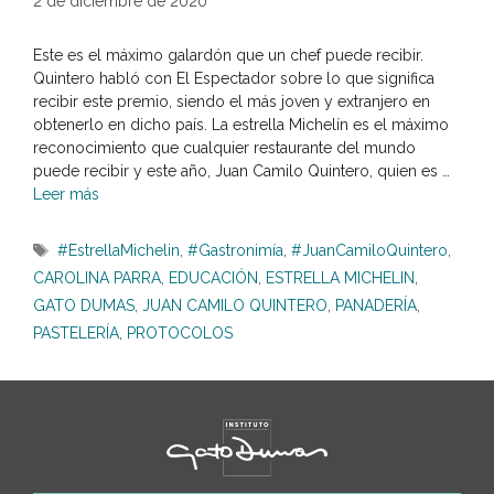
2 de diciembre de 2020
Este es el máximo galardón que un chef puede recibir.
Quintero habló con El Espectador sobre lo que significa
recibir este premio, siendo el más joven y extranjero en
obtenerlo en dicho país. La estrella Michelín es el máximo
reconocimiento que cualquier restaurante del mundo
puede recibir y este año, Juan Camilo Quintero, quien es …
Leer más
Etiquetas
#EstrellaMichelin
,
#Gastronimía
,
#JuanCamiloQuintero
,
CAROLINA PARRA
,
EDUCACIÓN
,
ESTRELLA MICHELIN
,
GATO DUMAS
,
JUAN CAMILO QUINTERO
,
PANADERÍA
,
PASTELERÍA
,
PROTOCOLOS