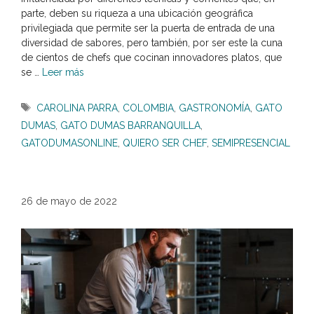
parte, deben su riqueza a una ubicación geográfica
privilegiada que permite ser la puerta de entrada de una
diversidad de sabores, pero también, por ser este la cuna
de cientos de chefs que cocinan innovadores platos, que
se …
Leer más
Etiquetas
CAROLINA PARRA
,
COLOMBIA
,
GASTRONOMÍA
,
GATO
DUMAS
,
GATO DUMAS BARRANQUILLA
,
GATODUMASONLINE
,
QUIERO SER CHEF
,
SEMIPRESENCIAL
26 de mayo de 2022