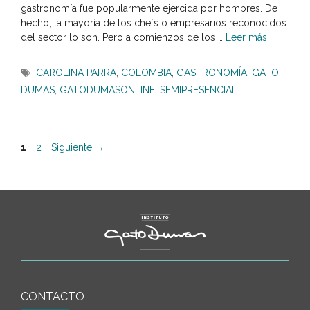
gastronomía fue popularmente ejercida por hombres. De
hecho, la mayoría de los chefs o empresarios reconocidos
del sector lo son. Pero a comienzos de los …
Leer más
Etiquetas
CAROLINA PARRA
,
COLOMBIA
,
GASTRONOMÍA
,
GATO
DUMAS
,
GATODUMASONLINE
,
SEMIPRESENCIAL
Página
Página
1
2
Siguiente
→
CONTACTO