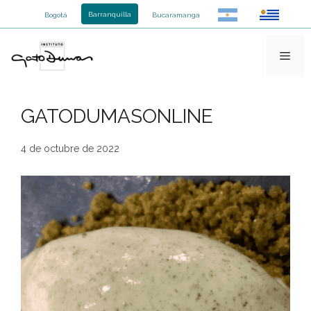
Saltar
Barranquilla
Bogotá
Bucaramanga
al
contenido
Men
GATODUMASONLINE
4 de octubre de 2022