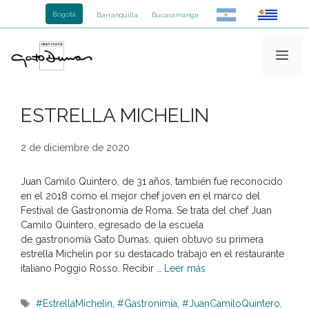
Saltar
Bogotá
Barranquilla
Bucaramanga
al
contenido
Me
ESTRELLA MICHELIN
2 de diciembre de 2020
Juan Camilo Quintero, de 31 años, también fue reconocido
en el 2018 como el mejor chef joven en el marco del
Festival de Gastronomía de Roma. Se trata del chef Juan
Camilo Quintero, egresado de la escuela
de gastronomía Gato Dumas, quien obtuvo su primera
estrella Michelin por su destacado trabajo en el restaurante
italiano Poggio Rosso. Recibir …
Leer más
Etiquetas
#EstrellaMichelin
,
#Gastronimía
,
#JuanCamiloQuintero
,