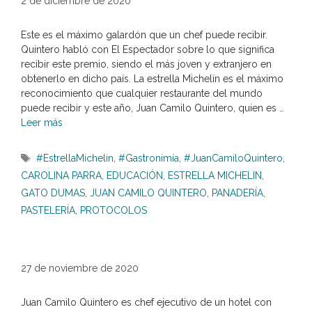
2 de diciembre de 2020
Este es el máximo galardón que un chef puede recibir.
Quintero habló con El Espectador sobre lo que significa
recibir este premio, siendo el más joven y extranjero en
obtenerlo en dicho país. La estrella Michelín es el máximo
reconocimiento que cualquier restaurante del mundo
puede recibir y este año, Juan Camilo Quintero, quien es …
Leer más
Etiquetas
#EstrellaMichelin
,
#Gastronimía
,
#JuanCamiloQuintero
,
CAROLINA PARRA
,
EDUCACIÓN
,
ESTRELLA MICHELIN
,
GATO DUMAS
,
JUAN CAMILO QUINTERO
,
PANADERÍA
,
PASTELERÍA
,
PROTOCOLOS
27 de noviembre de 2020
Juan Camilo Quintero es chef ejecutivo de un hotel con