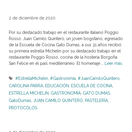
2 de diciembre de 2020
Por su destacado trabajo en el restaurante italiano Poggio
Rosso. Juan Camilo Quintero, un joven bogotano, egresado
de la Escuela de Cocina Gato Dumas, a sus 31 años recibió
su primera estrella Michelin por su destacado trabajo en el
restaurante Poggio Rosso, cocina de la hostería Borgoña
San Felice en el país mediterráneo. El homenaje …
Leer más
Etiquetas
#EstrellaMichelin
,
#Gastronimía
,
#JuanCamiloQuintero
,
CAROLINA PARRA
,
EDUCACIÓN
,
ESCUELA DE COCINA
,
ESTRELLA MICHELIN
,
GASTRONOMÍA
,
GATO DUMAS
,
GatoDumas
,
JUAN CAMILO QUINTERO
,
PASTELERÍA
,
PROTOCOLOS