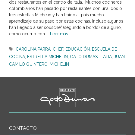
dos restaurantes en el centro de Italia. Muchos cocineros
colombianos han pasado por restaurantes con una, dos o
tres estrellas Michelin y han traído al país mucho
aprendizaje de su paso por estas cocinas. Incluso algunos
han llegado a ser souschef (segundo a bordo) de alguno,
como ocurrió con ...
Leer más
Etiquetas
CAROLINA PARRA
,
CHEF
,
EDUCACIÓN
,
ESCUELA DE
COCINA
,
ESTRELLA MICHELIN
,
GATO DUMAS
,
ITALIA
,
JUAN
CAMILO QUINTERO
,
MICHELIN
CONTACTO