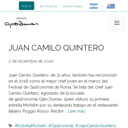
Saltar
Bogotá
Barranquilla
Bucaramanga
al
contenido
Me
JUAN CAMILO QUINTERO
2 de diciembre de 2020
Juan Camilo Quintero, de 31 años, también fue reconocido
en el 2018 como el mejor chef joven en el marco del
Festival de Gastronomía de Roma. Se trata del chef Juan
Camilo Quintero, egresado de la escuela
de gastronomía Gato Dumas, quien obtuvo su primera
estrella Michelin por su destacado trabajo en el restaurante
italiano Poggio Rosso. Recibir …
Leer más
Etiquetas
#EstrellaMichelin
,
#Gastronimía
,
#JuanCamiloQuintero
,