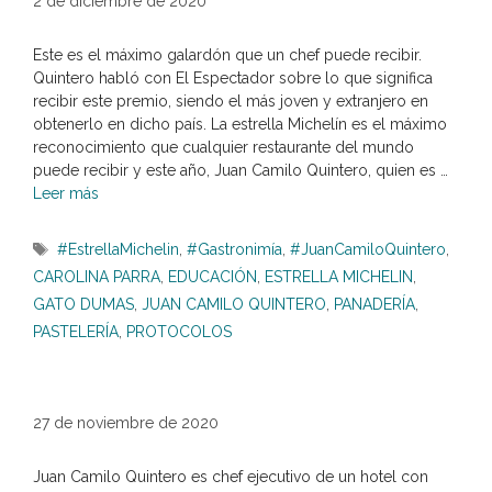
2 de diciembre de 2020
Este es el máximo galardón que un chef puede recibir.
Quintero habló con El Espectador sobre lo que significa
recibir este premio, siendo el más joven y extranjero en
obtenerlo en dicho país. La estrella Michelín es el máximo
reconocimiento que cualquier restaurante del mundo
puede recibir y este año, Juan Camilo Quintero, quien es …
Leer más
Etiquetas
#EstrellaMichelin
,
#Gastronimía
,
#JuanCamiloQuintero
,
CAROLINA PARRA
,
EDUCACIÓN
,
ESTRELLA MICHELIN
,
GATO DUMAS
,
JUAN CAMILO QUINTERO
,
PANADERÍA
,
PASTELERÍA
,
PROTOCOLOS
27 de noviembre de 2020
Juan Camilo Quintero es chef ejecutivo de un hotel con