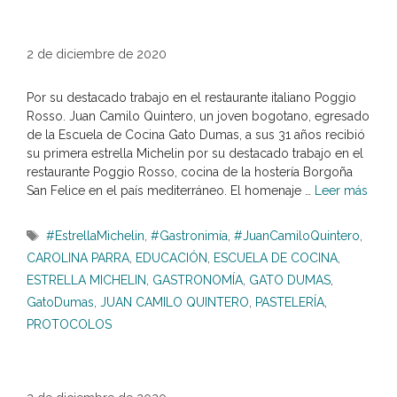
2 de diciembre de 2020
Por su destacado trabajo en el restaurante italiano Poggio
Rosso. Juan Camilo Quintero, un joven bogotano, egresado
de la Escuela de Cocina Gato Dumas, a sus 31 años recibió
su primera estrella Michelin por su destacado trabajo en el
restaurante Poggio Rosso, cocina de la hostería Borgoña
San Felice en el país mediterráneo. El homenaje …
Leer más
Etiquetas
#EstrellaMichelin
,
#Gastronimía
,
#JuanCamiloQuintero
,
CAROLINA PARRA
,
EDUCACIÓN
,
ESCUELA DE COCINA
,
ESTRELLA MICHELIN
,
GASTRONOMÍA
,
GATO DUMAS
,
GatoDumas
,
JUAN CAMILO QUINTERO
,
PASTELERÍA
,
PROTOCOLOS