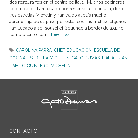
dos restaurantes en el centro de Italia. Muchos cocineros
colombianos han pasado por restaurantes con una, dos o
tres estrellas Michelin y han traído al país mucho
aprendizaje de su paso por estas cocinas. Incluso algunos
han llegado a ser souschef (segundo a bordo) de alguno,
como ocurrió con ...
Leer más
Etiquetas
CAROLINA PARRA
,
CHEF
,
EDUCACIÓN
,
ESCUELA DE
COCINA
,
ESTRELLA MICHELIN
,
GATO DUMAS
,
ITALIA
,
JUAN
CAMILO QUINTERO
,
MICHELIN
CONTACTO