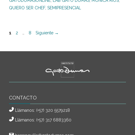
GATODUMASONLINE
,
LAB GATO DUMAS
,
MÓNICA RÍOS
,
QUIERO SER CHEF
,
SEMIPRESENCIAL
Página
Página
Página
1
2
…
8
Siguiente
→
CONTACTO
Llámanos:
(+57) 320 5579218
Llámanos:
(+57) 317 6883360