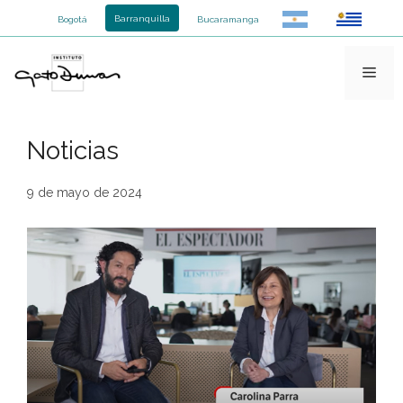
Saltar
Barranquilla
Bogotá
Bucaramanga
al
contenido
Men
Noticias
9 de mayo de 2024