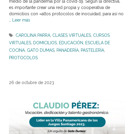
medio de la pandemia por la covid-19. Según la directiva,
es importante crear una red propia y cooperativa de
domicilios con «altos protocolos de inocuidad, para así no
…
Leer más
Etiquetas
CAROLINA PARRA
,
CLASES VIRTUALES
,
CURSOS
VIRTUALES
,
DOMICILIOS
,
EDUCACIÓN
,
ESCUELA DE
COCINA
,
GATO DUMAS
,
PANADERÍA
,
PASTELERÍA
,
PROTOCOLOS
26 de octubre de 2023